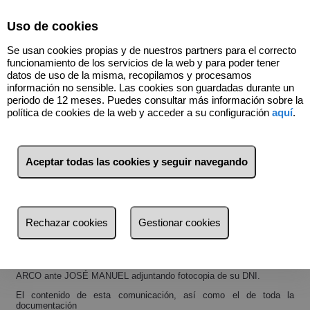
Select Language
▼
Uso de cookies
688736503
Se usan cookies propias y de nuestros partners para el correcto
funcionamiento de los servicios de la web y para poder tener
datos de uso de la misma, recopilamos y procesamos
información no sensible. Las cookies son guardadas durante un
Términos y condiciones de protección de datos
periodo de 12 meses. Puedes consultar más información sobre la
política de cookies de la web y acceder a su configuración
aquí
.
AVISO LEGAL
En cumplimiento de lo establecido en la LOPD, le informamos que
sus
Aceptar todas las cookies y seguir navegando
datos serán tratados en nuestros ficheros, con la finalidad del
mantenimiento y cumplimiento de la relación con nuestra entidad,
incluyendo el envío de comunicaciones en el marco de la citada
relación.
Así mismo, sus datos serán cedidos en todos aquellos casos en que
sea
Rechazar cookies
Gestionar cookies
necesario para el desarrollo, cumplimiento y control de la relación
con
nuestra entidad o en los supuestos en que lo autorice una norma con
rango de ley. En cumplimiento de la LOPD puede ejercitar sus
derechos
ARCO ante JOSÉ MANUEL adjuntando fotocopia de su DNI.
El contenido de esta comunicación, así como el de toda la
documentación