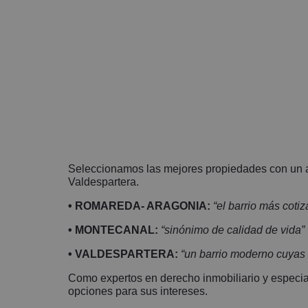
contener errores; se muestra a título
informativo y no contractual. Gracias por
su tiempo.
Seleccionamos las mejores propiedades con un al
Valdespartera.
• ROMAREDA- ARAGONIA:
“el barrio más cotiz
• MONTECANAL:
“sinónimo de calidad de vida”
• VALDESPARTERA:
“un barrio moderno cuyas 
Como expertos en derecho inmobiliario y especia
opciones para sus intereses.