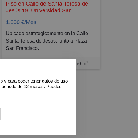
Piso en Calle de Santa Teresa de
Jesús 19, Universidad San
Francisco
1.300 €/Mes
Ubicado estratégicamente en la Calle
Santa Teresa de Jesús, junto a Plaza
San Francisco.
IDEAL PERSONAL SANITARIO O
2
TRABAJADORES DE UNIVERSIDAD.
3 Dorm
2 Baños
150 m
Olvídate de los trayectos largos y los
atascos: aquí estarás a solo 10 minutos
eb y para poder tener datos de uso
andando del Hospital Miguel Servet y a
n periodo de 12 meses. Puedes
un paso de la Ciudad Universitaria.
SUPERFICIE de 107 m² distribuidos en:
•Amplio vestíbulo con armario
empotrado, ideal para dejar los abrigos al
llegar a casa.
•Salón inundado de luz natural