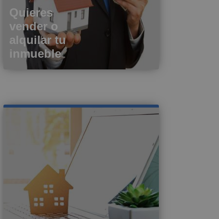
Quieres
vender o
alquilar tu
inmueble