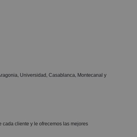
verde de Zaragoza para correr o pasear.
•Entorno vibrante y familiar: rodeado de
la mejor oferta de restauración,
comercios locales y junto a colegios de
prestigio como La Salle y Franciscanas.
Ideal para personal sanitario,
investigadores o profesionales que
busquen calidad de vida, por su
proximidad a los centros hospitalarios y
 Aragonia, Universidad, Casablanca, Montecanal y
la Universidad.
Un entorno tranquilo pero perfectamente
conectado.
Se solicita una mensualidad de fianza
para la DGA, y de acuerdo, a la LAU, se
solicita 1 mensualidad más en concepto
 cada cliente y le ofrecemos las mejores
de garantía adicional.
Se debe acreditar solvencia económica