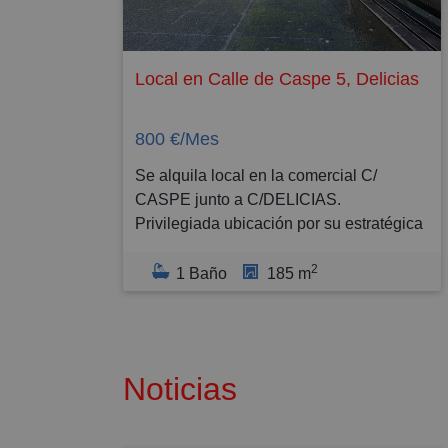
vigente, se hace constar que el precio de
venta indicado no incluye impuestos ni
gastos adicionales inherentes a la
Local en Calle de Caspe 5, Delicias
adquisición, los cuales se desglosan a
continuación:
800 €/Mes
1. Tributos:
Se alquila local en la comercial C/
•ITP: Sujeto al Impuesto sobre
CASPE junto a C/DELICIAS.
Transmisiones Patrimoniales. Tipo
Privilegiada ubicación por su estratégica
general en Aragón: 8% (existen tipos
situación en una calle peatonal de gran
reducidos por condiciones personales
2
trafico y afluencia.
1 Baño
185 m
del comprador: jóvenes, familias
numerosas, discapacidad, etc. ).
Amplio espacio para el desarrollo de la
•Base Imponible: El impuesto se liquida
actividad comercial a desarrollar,
sobre el Valor de Referencia de Catastro
distribuido en 2 plantas:
Noticias
o el precio de venta, el que sea superior.
- planta calle de unos 90 m2 útiles
- planta baja de unos 90 m2 útiles
2. Gastos de Formalización (Según Ley):
distribuidos en almacén, oficina, y baño.